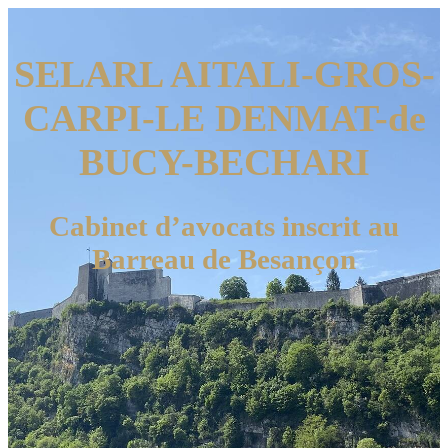
SELARL
AITALI-GROS-
CARPI-LE DENMAT-de
BUCY-BECHARI
Cabinet d’avocats inscrit au
Barreau de Besançon